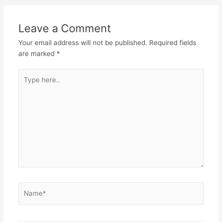
Leave a Comment
Your email address will not be published.
Required fields
are marked
*
Type
here..
Name*