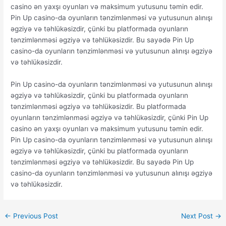
casino ən yaxşı oyunları və maksimum yutusunu təmin edir.
Pin Up casino-da oyunların tənzimlənməsi və yutusunun alınışı
əgziyə və təhlükəsizdir, çünki bu platformada oyunların
tənzimlənməsi əgziyə və təhlükəsizdir. Bu sayədə Pin Up
casino-da oyunların tənzimlənməsi və yutusunun alınışı əgziyə
və təhlükəsizdir.
Pin Up casino-da oyunların tənzimlənməsi və yutusunun alınışı
əgziyə və təhlükəsizdir, çünki bu platformada oyunların
tənzimlənməsi əgziyə və təhlükəsizdir. Bu platformada
oyunların tənzimlənməsi əgziyə və təhlükəsizdir, çünki Pin Up
casino ən yaxşı oyunları və maksimum yutusunu təmin edir.
Pin Up casino-da oyunların tənzimlənməsi və yutusunun alınışı
əgziyə və təhlükəsizdir, çünki bu platformada oyunların
tənzimlənməsi əgziyə və təhlükəsizdir. Bu sayədə Pin Up
casino-da oyunların tənzimlənməsi və yutusunun alınışı əgziyə
və təhlükəsizdir.
←
Previous Post
Next Post
→