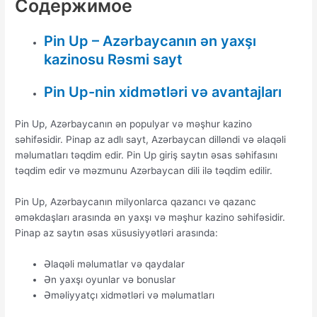
Содержимое
Pin Up – Azərbaycanın ən yaxşı
kazinosu Rəsmi sayt
Pin Up-nin xidmətləri və avantajları
Pin Up, Azərbaycanın ən populyar və məşhur kazino
səhifəsidir. Pinap az adlı sayt, Azərbaycan dilləndi və əlaqəli
məlumatları təqdim edir. Pin Up giriş saytın əsas səhifasını
təqdim edir və məzmunu Azərbaycan dili ilə təqdim edilir.
Pin Up, Azərbaycanın milyonlarca qazancı və qazanc
əməkdaşları arasında ən yaxşı və məşhur kazino səhifəsidir.
Pinap az saytın əsas xüsusiyyətləri arasında:
Əlaqəli məlumatlar və qaydalar
Ən yaxşı oyunlar və bonuslar
Əməliyyatçı xidmətləri və məlumatları