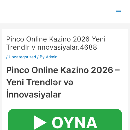
Skip
Main
to
Men
content
Pinco Online Kazino 2026 Yeni
Trendlr v nnovasiyalar.4688
/
Uncategorized
/ By
Admin
Pinco Online Kazino 2026 –
Yeni Trendlər və
İnnovasiyalar
▶️ OYNA