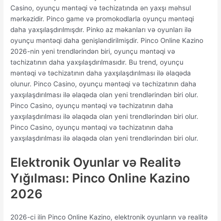
Casino, oyunçu məntəqi və təchizatında ən yaxşı məhsul
mərkəzidir. Pinco game və promokodlarla oyunçu məntəqi
daha yaxşılaşdırılmışdır. Pinko az məkanları və oyunları ilə
oyunçu məntəqi daha genişləndirilmişdir. Pinco Online Kazino
2026-nin yeni trendlərindən biri, oyunçu məntəqi və
təchizatının daha yaxşılaşdırılmasıdır. Bu trend, oyunçu
məntəqi və təchizatının daha yaxşılaşdırılması ilə əlaqəda
olunur. Pinco Casino, oyunçu məntəqi və təchizatının daha
yaxşılaşdırılması ilə əlaqəda olan yeni trendlərindən biri olur.
Pinco Casino, oyunçu məntəqi və təchizatının daha
yaxşılaşdırılması ilə əlaqəda olan yeni trendlərindən biri olur.
Pinco Casino, oyunçu məntəqi və təchizatının daha
yaxşılaşdırılması ilə əlaqəda olan yeni trendlərindən biri olur.
Elektronik Oyunlar və Realitə
Yığılması: Pinco Online Kazino
2026
2026-ci ilin Pinco Online Kazino, elektronik oyunların və realitə