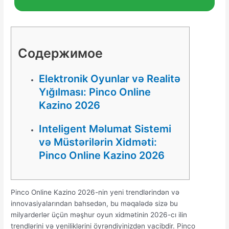
Содержимое
Elektronik Oyunlar və Realitə
Yığılması: Pinco Online
Kazino 2026
Inteligent Məlumat Sistemi
və Müstərilərin Xidməti:
Pinco Online Kazino 2026
Pinco Online Kazino 2026-nin yeni trendlərindən və
innovasiyalarından bahsedən, bu məqalədə sizə bu
milyarderlər üçün məşhur oyun xidmətinin 2026-cı ilin
trendlərini və yeniliklərini öyrəndiyinizdən vacibdir. Pinco