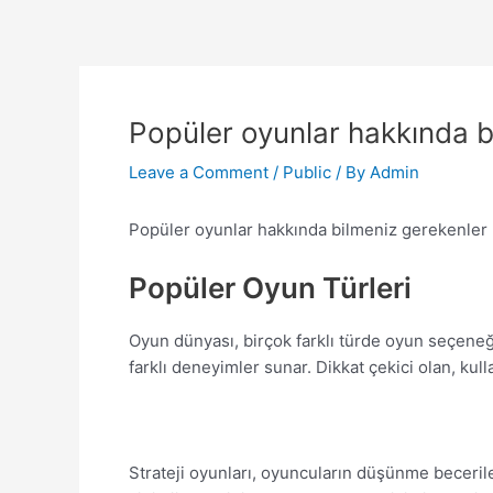
Skip
to
content
Popüler oyunlar hakkında b
Leave a Comment
/
Public
/ By
Admin
Popüler oyunlar hakkında bilmeniz gerekenler
Popüler Oyun Türleri
Oyun dünyası, birçok farklı türde oyun seçeneği
farklı deneyimler sunar. Dikkat çekici olan, kull
Strateji oyunları, oyuncuların düşünme becerile