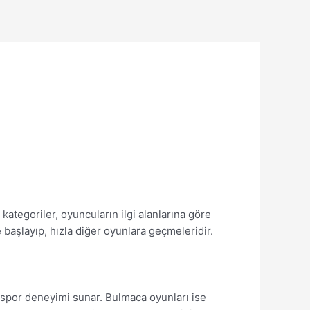
kategoriler, oyuncuların ilgi alanlarına göre
e başlayıp, hızla diğer oyunlara geçmeleridir.
r spor deneyimi sunar. Bulmaca oyunları ise