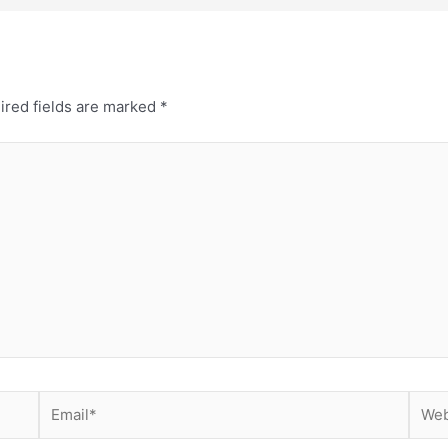
ired fields are marked
*
Email*
Webs