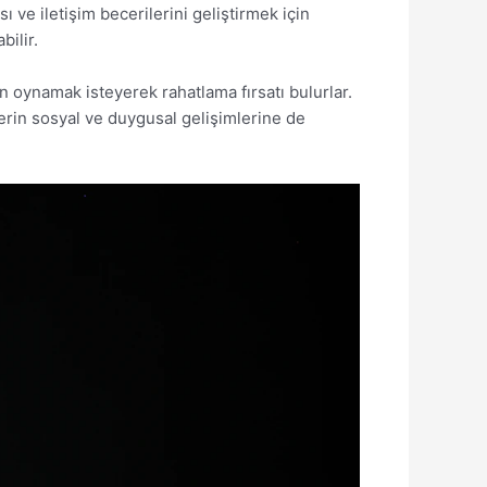
 ve iletişim becerilerini geliştirmek için
bilir.
un oynamak isteyerek rahatlama fırsatı bulurlar.
ylerin sosyal ve duygusal gelişimlerine de