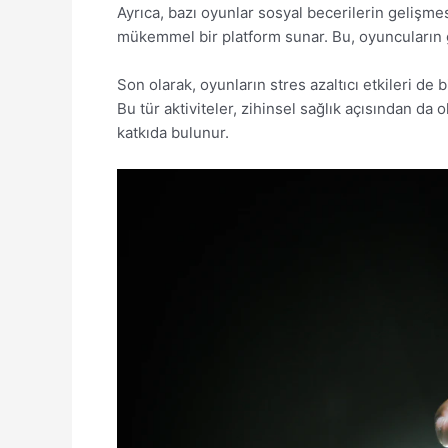
Ayrıca, bazı oyunlar sosyal becerilerin gelişme
mükemmel bir platform sunar. Bu, oyuncuların ge
Son olarak, oyunların stres azaltıcı etkileri de
Bu tür aktiviteler, zihinsel sağlık açısından da
katkıda bulunur.