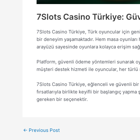
7Slots Casino Türkiye: Gü
7Slots Casino Türkiye, Türk oyuncular için geniş
bir deneyim yaşamaktadır. Hem masa oyunları he
arayüzü sayesinde oyunlara kolayca erişim s
Platform, güvenli ödeme yöntemleri sunarak oyun
müşteri destek hizmeti ile oyuncular, her türlü 
7Slots Casino Türkiye, eğlenceli ve güvenli bir
fırsatlarıyla birlikte keyifli bir başlangıç ya
gereken bir seçenektir.
←
Previous Post