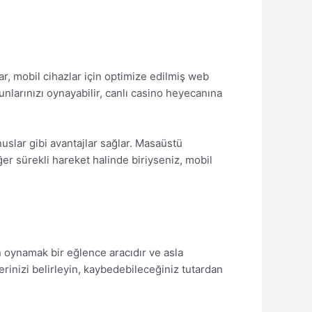
lar, mobil cihazlar için optimize edilmiş web
nlarınızı oynayabilir, canlı casino heyecanına
nuslar gibi avantajlar sağlar. Masaüstü
 sürekli hareket halinde biriyseniz, mobil
 oynamak bir eğlence aracıdır ve asla
lerinizi belirleyin, kaybedebileceğiniz tutardan