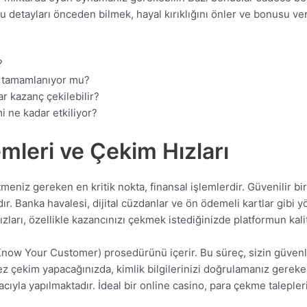
 detayları önceden bilmek, hayal kırıklığını önler ve bonusu veri
?
r tamamlanıyor mu?
r kazanç çekilebilir?
i ne kadar etkiliyor?
leri ve Çekim Hızları
eniz gereken en kritik nokta, finansal işlemlerdir. Güvenilir bir
dır. Banka havalesi, dijital cüzdanlar ve ön ödemeli kartlar gib
ızları, özellikle kazancınızı çekmek istediğinizde platformun kal
now Your Customer) prosedürünü içerir. Bu süreç, sizin güvenliği
kez çekim yapacağınızda, kimlik bilgilerinizi doğrulamanız gere
yla yapılmaktadır. İdeal bir online casino, para çekme taleplerin