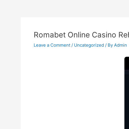
Skip
to
content
Romabet Online Casino Rehb
Leave a Comment
/
Uncategorized
/ By
Admin