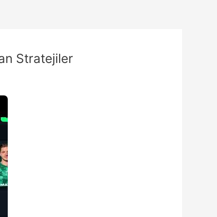
n Stratejiler