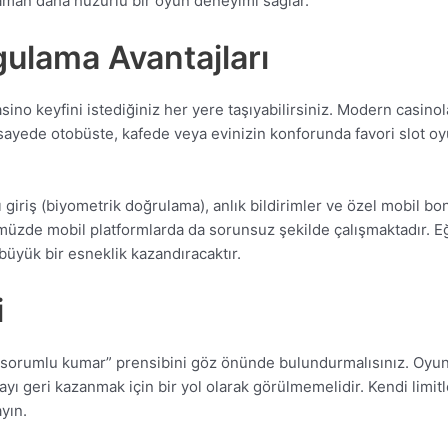
man daha huzurlu bir oyun deneyimi sağlar.
ulama Avantajları
casino keyfini istediğiniz her yere taşıyabilirsiniz. Modern casino
sayede otobüste, kafede veya evinizin konforunda favori slot oyu
giriş (biyometrik doğrulama), anlık bildirimler ve özel mobil bo
de mobil platformlarda da sorunsuz şekilde çalışmaktadır. Eğer
büyük bir esneklik kazandıracaktır.
i
 “sorumlu kumar” prensibini göz önünde bulundurmalısınız. Oyun
rayı geri kazanmak için bir yol olarak görülmemelidir. Kendi limit
ayın.