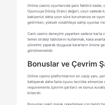
Online casino oyunlarında şans faktörü kadar, 
Oyuncuya Dönüş Oranı) değeri, uzun vadede ka
bakiyenizi daha uzun süre korumanıza ve oyun s
getirirken, yüksek volatiliteye sahip oyunlar ris
Canlı casino deneyimi yaşarken sadece karta v
temel strateji tablolarını kullanmak, kasa avant
yönetimi yaparak duygusal kararların önüne geç
görülmemelidir.
Bonuslar ve Çevrim Ş
Online casino platformlarının en cazip yanı, yen
katlayarak daha fazla oyunu tecrübe etmenize 
requirements (çevrim şartları) ve bonus kurall
kriterdir.
Bonusları nakit olarak çekebilmek için belirli b