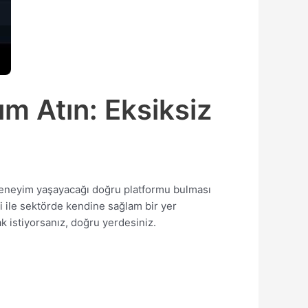
m Atın: Eksiksiz
 deneyim yaşayacağı doğru platformu bulması
 ile sektörde kendine sağlam bir yer
k istiyorsanız, doğru yerdesiniz.