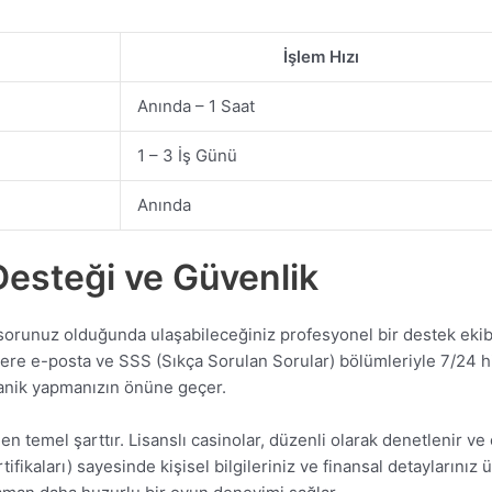
İşlem Hızı
Anında – 1 Saat
1 – 3 İş Günü
Anında
Desteği ve Güvenlik
sorunuz olduğunda ulaşabileceğiniz profesyonel bir destek ekibi, 
zere e-posta ve SSS (Sıkça Sorulan Sorular) bölümleriyle 7/24 hi
panik yapmanızın önüne geçer.
en temel şarttır. Lisanslı casinolar, düzenli olarak denetlenir ve 
rtifikaları) sayesinde kişisel bilgileriniz ve finansal detaylarını