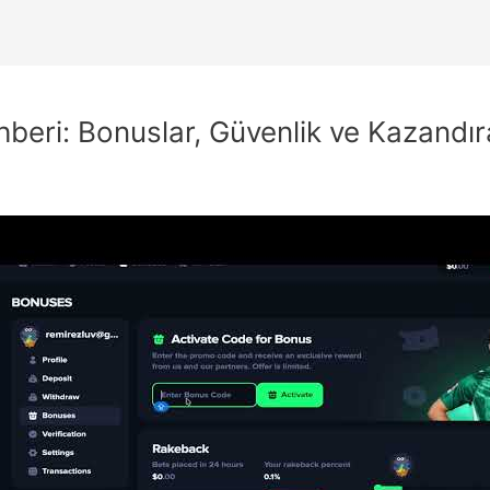
eri: Bonuslar, Güvenlik ve Kazandıra