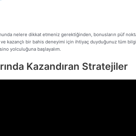
unda nelere dikkat etmeniz gerektiğinden, bonusların püf noktal
 ve kazançlı bir bahis deneyimi için ihtiyaç duyduğunuz tüm bilg
casino yolculuğuna başlayalım.
ında Kazandıran Stratejiler