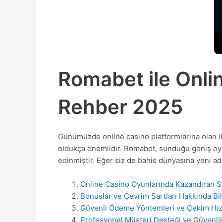
Romabet ile Onli
Rehber 2025
Günümüzde online casino platformlarına olan il
oldukça önemlidir. Romabet, sunduğu geniş oyun
edinmiştir. Eğer siz de bahis dünyasına yeni ad
Online Casino Oyunlarında Kazandıran St
Bonuslar ve Çevrim Şartları Hakkında B
Güvenli Ödeme Yöntemleri ve Çekim Hız
Profesyonel Müşteri Desteği ve Güvenli