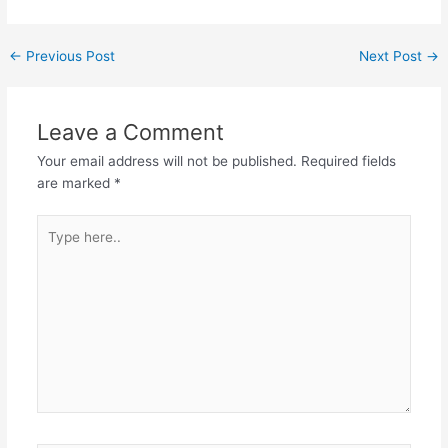
←
Previous Post
Next Post
→
Leave a Comment
Your email address will not be published.
Required fields
are marked
*
Type
here..