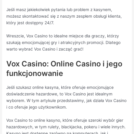
Jeśli masz jakiekolwiek pytania lub problem z kasynem,
możesz skontaktować się z naszym zespłem obsługi klienta,
który jest dostępny 24/7.
Wreszcie, Vox Casino to idealne miejsce dla graczy, którzy
szukają emocjonującej gry i atrakcyjnych promocji. Dlatego
warto wybrać Vox Casino i zacząć grać!
Vox Casino: Online Casino i jego
funkcjonowanie
Jeśli szukasz online kasyna, które oferuje emocjonujące
doświadczenie hazardowe, to Vox Casino jest idealnym
wyborem. W tym artykule przedstawimy, jak działa Vox Casino
i co oferuje jego użytkownikom.
Vox Casino to online kasyno, które oferuje szeroki wybór gier
hazardowych, w tym rulety, blackjacka, pokeru i wiele innych.
Kasyno jest dostępne zarówno na komputerach, jak i