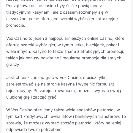
Początkowo online casino były ściśle powiązane z
tradycyjnymi kasynami, ale z czasem rozwinęły się w
niezależne, pełne oferujące szeroki wybór gier i atrakcyjne
promocje.
Vox Casino to jeden z najpopularniejszych online casino, które
oferują szeroki wybór gier, w tym ruletka, blackjack, poker i
wiele innych. Kasyno to także znane z atrakcyjnych promocji,
takich jak bonusy powitalne i regularne promocje dla stałych
graczy.
Jeśli chcesz zacząć grać w Vox Casino, musisz tylko
zarejestrować się na stronie kasyna i wypełnić formularz
rejestracyjny. Po zarejestrowaniu się, możesz wybrać swoją
ulubioną grę i zacząć grać.
W Vox Casino oferujemy także wiele sposobów płatności, w
tym kart kredytowych, e-walletów i bankowych transferów. To
sprawia, że możesz wybrać sposób płatności, który najlepiej
odpowiada twoim potrzebom.