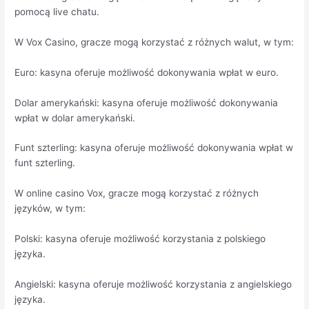
pomocą live chatu.
W Vox Casino, gracze mogą korzystać z różnych walut, w tym:
Euro: kasyna oferuje możliwość dokonywania wpłat w euro.
Dolar amerykański: kasyna oferuje możliwość dokonywania
wpłat w dolar amerykański.
Funt szterling: kasyna oferuje możliwość dokonywania wpłat w
funt szterling.
W online casino Vox, gracze mogą korzystać z różnych
języków, w tym:
Polski: kasyna oferuje możliwość korzystania z polskiego
języka.
Angielski: kasyna oferuje możliwość korzystania z angielskiego
języka.