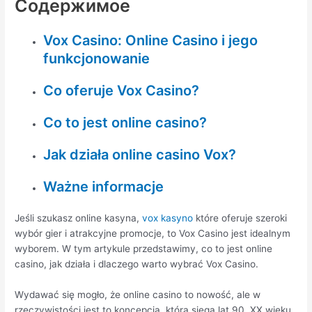
Содержимое
Vox Casino: Online Casino i jego
funkcjonowanie
Co oferuje Vox Casino?
Co to jest online casino?
Jak działa online casino Vox?
Ważne informacje
Jeśli szukasz online kasyna,
vox kasyno
które oferuje szeroki
wybór gier i atrakcyjne promocje, to Vox Casino jest idealnym
wyborem. W tym artykule przedstawimy, co to jest online
casino, jak działa i dlaczego warto wybrać Vox Casino.
Wydawać się mogło, że online casino to nowość, ale w
rzeczywistości jest to koncepcja, która sięga lat 90. XX wieku.