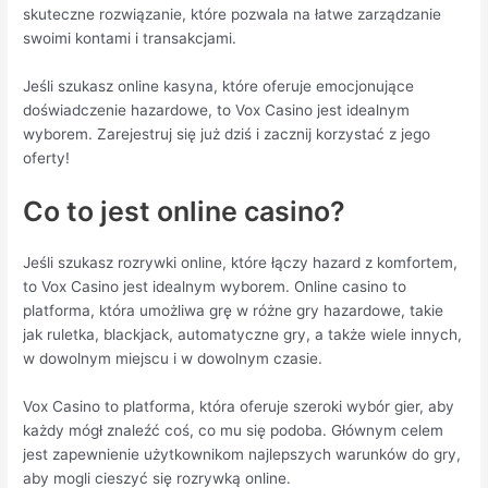
skuteczne rozwiązanie, które pozwala na łatwe zarządzanie
swoimi kontami i transakcjami.
Jeśli szukasz online kasyna, które oferuje emocjonujące
doświadczenie hazardowe, to Vox Casino jest idealnym
wyborem. Zarejestruj się już dziś i zacznij korzystać z jego
oferty!
Co to jest online casino?
Jeśli szukasz rozrywki online, które łączy hazard z komfortem,
to Vox Casino jest idealnym wyborem. Online casino to
platforma, która umożliwa grę w różne gry hazardowe, takie
jak ruletka, blackjack, automatyczne gry, a także wiele innych,
w dowolnym miejscu i w dowolnym czasie.
Vox Casino to platforma, która oferuje szeroki wybór gier, aby
każdy mógł znaleźć coś, co mu się podoba. Głównym celem
jest zapewnienie użytkownikom najlepszych warunków do gry,
aby mogli cieszyć się rozrywką online.