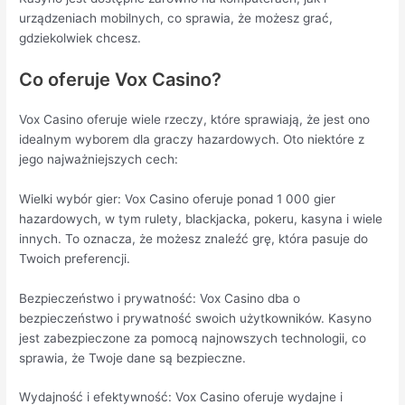
urządzeniach mobilnych, co sprawia, że możesz grać,
gdziekolwiek chcesz.
Co oferuje Vox Casino?
Vox Casino oferuje wiele rzeczy, które sprawiają, że jest ono
idealnym wyborem dla graczy hazardowych. Oto niektóre z
jego najważniejszych cech:
Wielki wybór gier: Vox Casino oferuje ponad 1 000 gier
hazardowych, w tym rulety, blackjacka, pokeru, kasyna i wiele
innych. To oznacza, że możesz znaleźć grę, która pasuje do
Twoich preferencji.
Bezpieczeństwo i prywatność: Vox Casino dba o
bezpieczeństwo i prywatność swoich użytkowników. Kasyno
jest zabezpieczone za pomocą najnowszych technologii, co
sprawia, że Twoje dane są bezpieczne.
Wydajność i efektywność: Vox Casino oferuje wydajne i