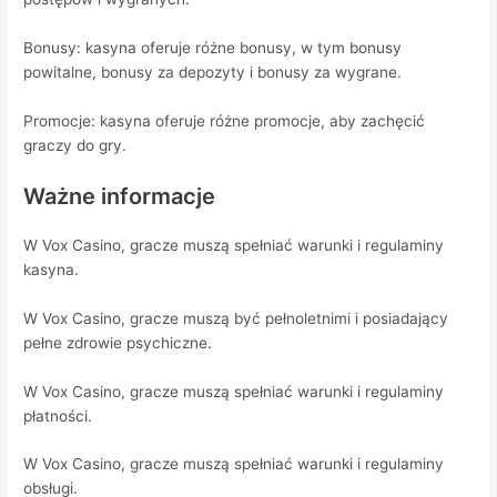
Bonusy: kasyna oferuje różne bonusy, w tym bonusy
powitalne, bonusy za depozyty i bonusy za wygrane.
Promocje: kasyna oferuje różne promocje, aby zachęcić
graczy do gry.
Ważne informacje
W Vox Casino, gracze muszą spełniać warunki i regulaminy
kasyna.
W Vox Casino, gracze muszą być pełnoletnimi i posiadający
pełne zdrowie psychiczne.
W Vox Casino, gracze muszą spełniać warunki i regulaminy
płatności.
W Vox Casino, gracze muszą spełniać warunki i regulaminy
obsługi.