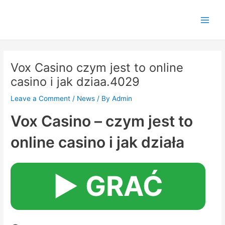
Skip
Main
to
Men
content
Vox Casino czym jest to online
casino i jak dziaa.4029
Leave a Comment
/
News
/ By
Admin
Vox Casino – czym jest to
online casino i jak działa
▶️ GRAĆ