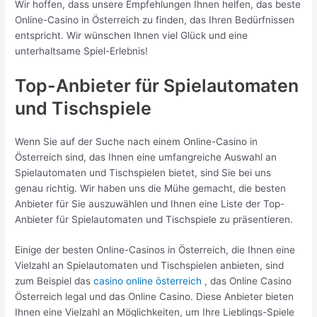
Wir hoffen, dass unsere Empfehlungen Ihnen helfen, das beste
Online-Casino in Österreich zu finden, das Ihren Bedürfnissen
entspricht. Wir wünschen Ihnen viel Glück und eine
unterhaltsame Spiel-Erlebnis!
Top-Anbieter für Spielautomaten
und Tischspiele
Wenn Sie auf der Suche nach einem Online-Casino in
Österreich sind, das Ihnen eine umfangreiche Auswahl an
Spielautomaten und Tischspielen bietet, sind Sie bei uns
genau richtig. Wir haben uns die Mühe gemacht, die besten
Anbieter für Sie auszuwählen und Ihnen eine Liste der Top-
Anbieter für Spielautomaten und Tischspiele zu präsentieren.
Einige der besten Online-Casinos in Österreich, die Ihnen eine
Vielzahl an Spielautomaten und Tischspielen anbieten, sind
zum Beispiel das
casino online österreich
, das Online Casino
Österreich legal und das Online Casino. Diese Anbieter bieten
Ihnen eine Vielzahl an Möglichkeiten, um Ihre Lieblings-Spiele