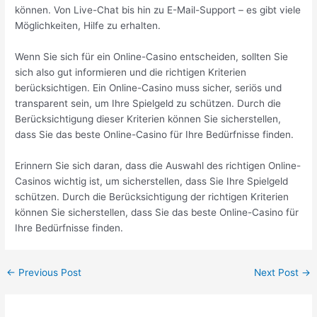
können. Von Live-Chat bis hin zu E-Mail-Support – es gibt viele
Möglichkeiten, Hilfe zu erhalten.
Wenn Sie sich für ein Online-Casino entscheiden, sollten Sie
sich also gut informieren und die richtigen Kriterien
berücksichtigen. Ein Online-Casino muss sicher, seriös und
transparent sein, um Ihre Spielgeld zu schützen. Durch die
Berücksichtigung dieser Kriterien können Sie sicherstellen,
dass Sie das beste Online-Casino für Ihre Bedürfnisse finden.
Erinnern Sie sich daran, dass die Auswahl des richtigen Online-
Casinos wichtig ist, um sicherstellen, dass Sie Ihre Spielgeld
schützen. Durch die Berücksichtigung der richtigen Kriterien
können Sie sicherstellen, dass Sie das beste Online-Casino für
Ihre Bedürfnisse finden.
←
Previous Post
Next Post
→