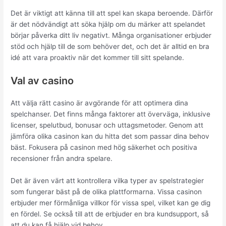
Det är viktigt att känna till att spel kan skapa beroende. Därför
är det nödvändigt att söka hjälp om du märker att spelandet
börjar påverka ditt liv negativt. Många organisationer erbjuder
stöd och hjälp till de som behöver det, och det är alltid en bra
idé att vara proaktiv när det kommer till sitt spelande.
Val av casino
Att välja rätt casino är avgörande för att optimera dina
spelchanser. Det finns många faktorer att överväga, inklusive
licenser, spelutbud, bonusar och uttagsmetoder. Genom att
jämföra olika casinon kan du hitta det som passar dina behov
bäst. Fokusera på casinon med hög säkerhet och positiva
recensioner från andra spelare.
Det är även värt att kontrollera vilka typer av spelstrategier
som fungerar bäst på de olika plattformarna. Vissa casinon
erbjuder mer förmånliga villkor för vissa spel, vilket kan ge dig
en fördel. Se också till att de erbjuder en bra kundsupport, så
att du kan få hjälp vid behov.