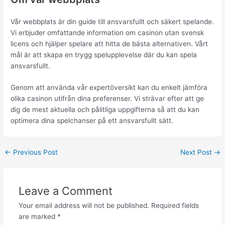
Vår webbplats är din guide till ansvarsfullt och säkert spelande.
Vi erbjuder omfattande information om casinon utan svensk
licens och hjälper spelare att hitta de bästa alternativen. Vårt
mål är att skapa en trygg spelupplevelse där du kan spela
ansvarsfullt.
Genom att använda vår expertöversikt kan du enkelt jämföra
olika casinon utifrån dina preferenser. Vi strävar efter att ge
dig de mest aktuella och pålitliga uppgifterna så att du kan
optimera dina spelchanser på ett ansvarsfullt sätt.
←
Previous Post
Next Post
→
Leave a Comment
Your email address will not be published.
Required fields
are marked
*