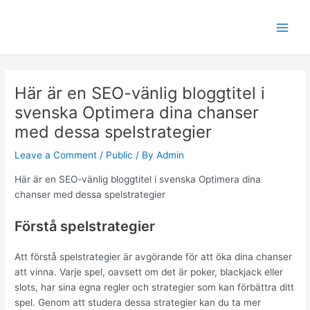
Skip
Main
to
Men
content
Här är en SEO-vänlig bloggtitel i
svenska Optimera dina chanser
med dessa spelstrategier
Leave a Comment
/
Public
/ By
Admin
Här är en SEO-vänlig bloggtitel i svenska Optimera dina
chanser med dessa spelstrategier
Förstå spelstrategier
Att förstå spelstrategier är avgörande för att öka dina chanser
att vinna. Varje spel, oavsett om det är poker, blackjack eller
slots, har sina egna regler och strategier som kan förbättra ditt
spel. Genom att studera dessa strategier kan du ta mer